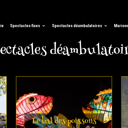
ie
Spectacles fixes
Spectacles déambulatoires
Marion
ectacles déambulatoi
Le bal des poissons