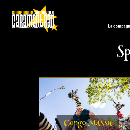
La compagn
Sp
Congo Massa